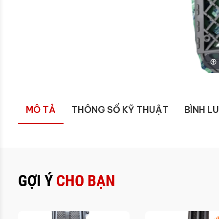
MÔ TẢ
THÔNG SỐ KỸ THUẬT
BÌNH L
GỢI Ý
CHO BẠN