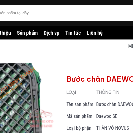
 thiệu
Sản phẩm
Dịch vụ
Tin tức
Liên hệ
MINH 
Bước chân DAEWOO
LOẠI
THÔNG TIN
Tên sản phẩm
Bước chân DAEWOO 
Mã sản phẩm
Daewoo SE
Loại bộ phận
THÂN VỎ NOVUS