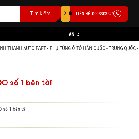
Tìm kiếm
LIÊN HỆ: 0903303529
VN
THANH AUTO PART - PHỤ TÙNG Ô TÔ HÀN QUỐC - TRUNG QUỐC - SĐT/
 số 1 bên tài
số 1 bên tài