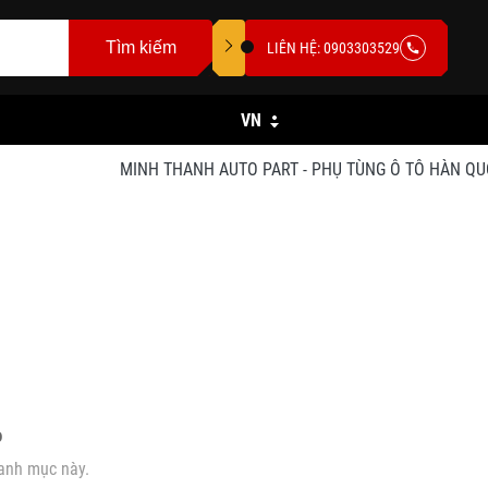
Tìm kiếm
LIÊN HỆ: 0903303529
VN
MINH THANH AUTO PART - PHỤ TÙNG Ô TÔ HÀN QUỐC - 
o
anh mục này.