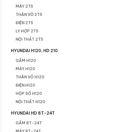
MÁY 2T5
THÂN VỎ 2T5
ĐIỆN 2T5
LY HỢP 2T5
NỘI THẤT 2T5
HYUNDAI H120, HD 210
GẦM H120
MÁY H120
THÂN VỎ H120
ĐIỆN H120
HỘP SỐ H120
NỘI THẤT H120
HYUNDAI HD 8T-24T
GẦM 8T-24T
MÁY 8T-24T