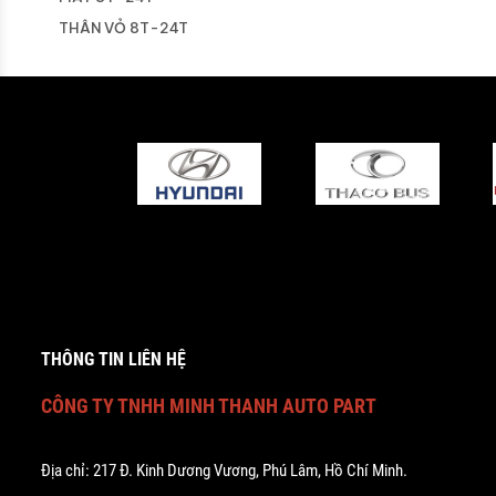
THÂN VỎ 8T-24T
ĐIỆN 8T-24T
HỘP SỐ 8T-24T
NỘI THẤT 8T-24T
HYUNDAI XCIENT
GẦM XCIENT
HỘP SỐ XCIENT
HYUNDAI TRAGO
GẦM TRAGO
MÁY TRAGO
THÔNG TIN LIÊN HỆ
THÂN VỎ TRAGO
CÔNG TY TNHH MINH THANH AUTO PART
ĐIỆN TRAGO
HỘP SỐ TRAGO
NỘI THẤT TRAGO
Địa chỉ: 217 Đ. Kinh Dương Vương, Phú Lâm, Hồ Chí Minh.