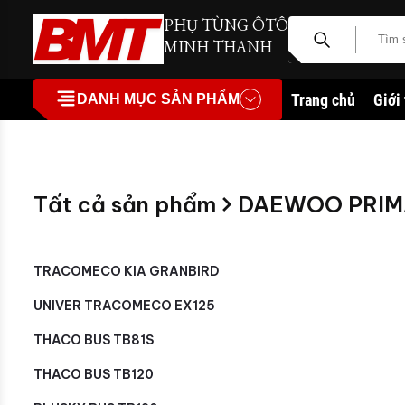
PHỤ TÙNG ÔTÔ
MINH THANH
Trang chủ
Giới
DANH MỤC SẢN PHẨM
Tất cả sản phẩm
DAEWOO PRIM
TRACOMECO KIA GRANBIRD
UNIVER TRACOMECO EX125
THACO BUS TB81S
THACO BUS TB120