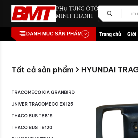
PHỤ TÙNG ÔTÔ
MINH THANH
Trang chủ
Giới
DANH MỤC SẢN PHẨM
Tất cả sản phẩm
HYUNDAI TRA
TRACOMECO KIA GRANBIRD
UNIVER TRACOMECO EX125
THACO BUS TB81S
THACO BUS TB120