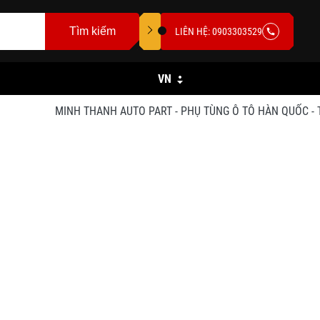
Tìm kiếm
LIÊN HỆ: 0903303529
VN
MINH THANH AUTO PART - PHỤ TÙNG Ô TÔ HÀN QUỐC - TRUNG