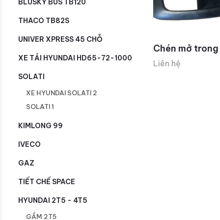
BLUSKY BUS TB120
THACO TB82S
UNIVER XPRESS 45 CHỖ
Chén mở trong
XE TẢI HYUNDAI HD65-72-1000
Liên hệ
SOLATI
XE HYUNDAI SOLATI 2
SOLATI 1
KIMLONG 99
IVECO
GAZ
TIẾT CHẾ SPACE
HYUNDAI 2T5 - 4T5
GẦM 2T5