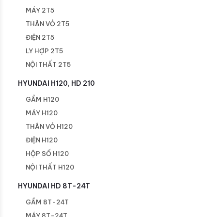
MÁY 2T5
THÂN VỎ 2T5
ĐIỆN 2T5
LY HỢP 2T5
NỘI THẤT 2T5
HYUNDAI H120, HD 210
GẦM H120
MÁY H120
THÂN VỎ H120
ĐIỆN H120
HỘP SỐ H120
NỘI THẤT H120
HYUNDAI HD 8T-24T
GẦM 8T-24T
MÁY 8T-24T