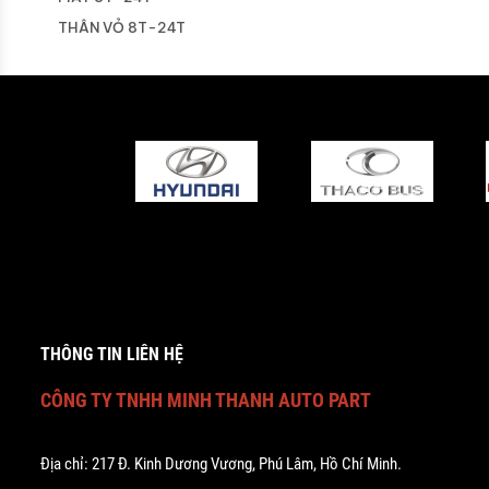
THÂN VỎ 8T-24T
ĐIỆN 8T-24T
HỘP SỐ 8T-24T
NỘI THẤT 8T-24T
HYUNDAI XCIENT
GẦM XCIENT
HỘP SỐ XCIENT
HYUNDAI TRAGO
GẦM TRAGO
MÁY TRAGO
THÔNG TIN LIÊN HỆ
THÂN VỎ TRAGO
CÔNG TY TNHH MINH THANH AUTO PART
ĐIỆN TRAGO
HỘP SỐ TRAGO
NỘI THẤT TRAGO
Địa chỉ: 217 Đ. Kinh Dương Vương, Phú Lâm, Hồ Chí Minh.