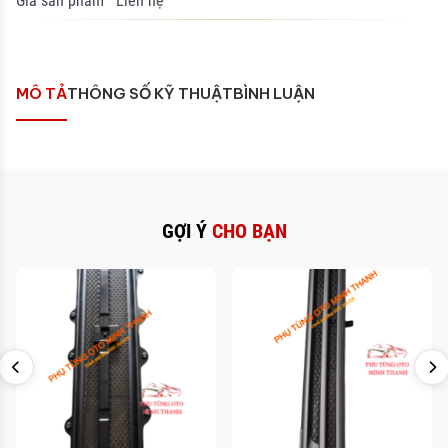
Giá sản phẩm
Liên hệ
MÔ TẢ
THÔNG SỐ KỸ THUẬT
BÌNH LUẬN
GỢI Ý
CHO BẠN