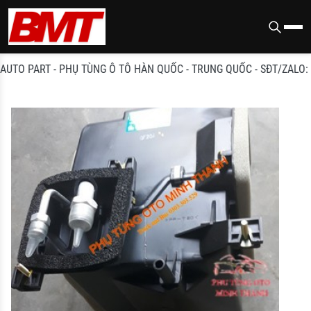
O PART - PHỤ TÙNG Ô TÔ HÀN QUỐC - TRUNG QUỐC - SĐT/ZALO: 090