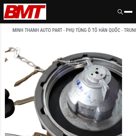
MINH THANH AUTO PART - PHỤ TÙNG Ô TÔ HÀN QUỐC - TRUNG QU