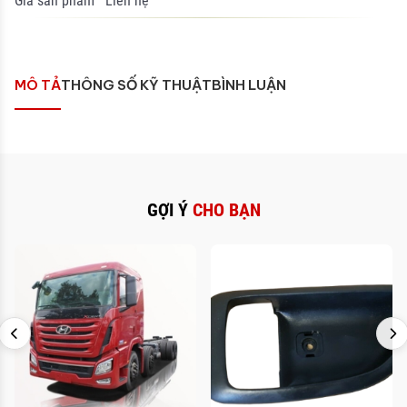
Giá sản phẩm
Liên hệ
MÔ TẢ
THÔNG SỐ KỸ THUẬT
BÌNH LUẬN
GỢI Ý
CHO BẠN