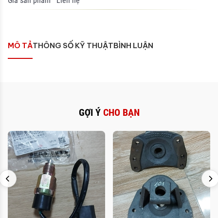
Giá sản phẩm
Liên hệ
MÔ TẢ
THÔNG SỐ KỸ THUẬT
BÌNH LUẬN
GỢI Ý
CHO BẠN