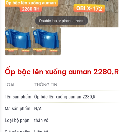
Double tap or pinch to zoom
Ốp bậc lên xuống auman 2280,R
LOẠI
THÔNG TIN
Tên sản phẩm
Ốp bậc lên xuống auman 2280,R
Mã sản phẩm
N/A
Loại bộ phận
thân vỏ