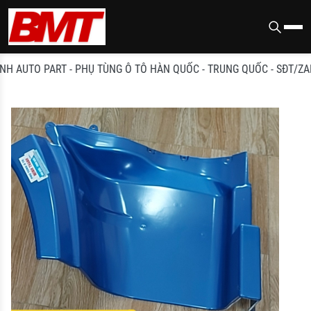
AUTO PART - PHỤ TÙNG Ô TÔ HÀN QUỐC - TRUNG QUỐC - SĐT/ZALO: 